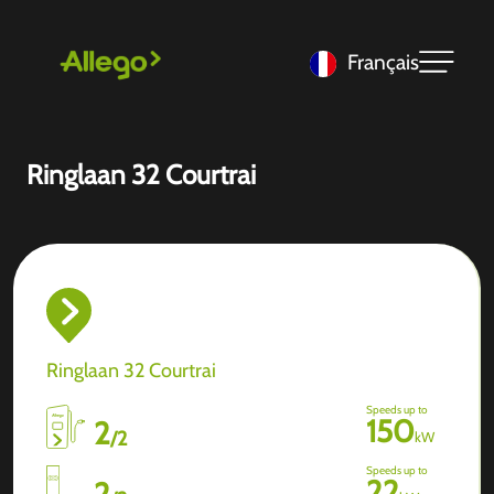
Français
Ringlaan 32 Courtrai
Ringlaan 32 Courtrai
Speeds up to
150
2
/
2
kW
Speeds up to
22
2