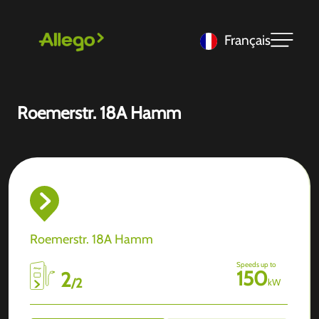
Français
Roemerstr. 18A Hamm
Roemerstr. 18A Hamm
Speeds up to
150
2
/
2
kW