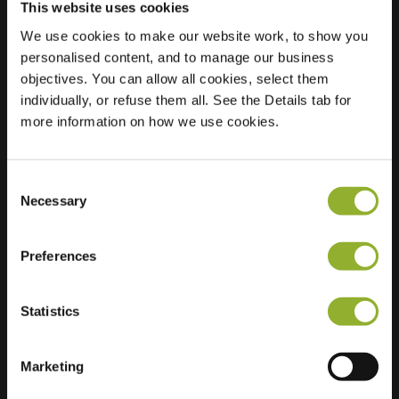
This website uses cookies
We use cookies to make our website work, to show you
personalised content, and to manage our business
Localisation
Roemerstr. 18A
objectives. You can allow all cookies, select them
59075 Hamm
individually, or refuse them all. See the Details tab for
Allemagne
more information on how we use cookies.
Ultra-Fast
2 of 2 available
Charging
Consent
Necessary
Selection
Preferences
Informations supplémentaires
Statistics
Nous acceptons : American Express,
Marketing
Mastercard, VISA, Chargecard,