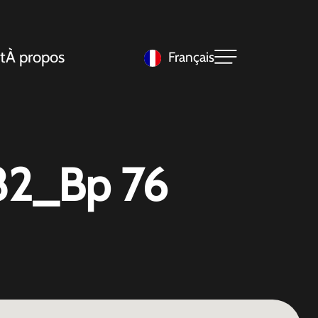
t
À propos
Français
82_Bp 76