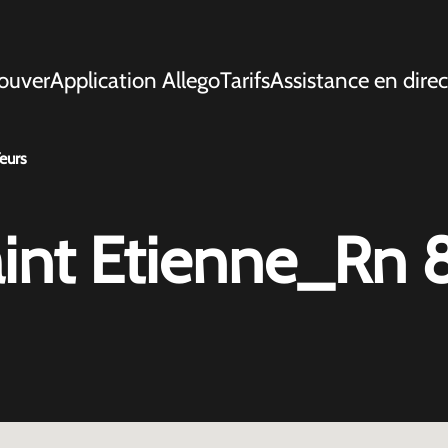
ouver
Application Allego
Tarifs
Assistance en direc
eurs
int Etienne_Rn 