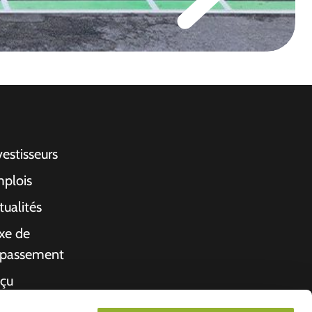
vestisseurs
plois
tualités
xe de
passement
çu
propos de nous