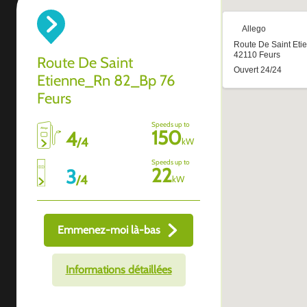
Route De Saint
Etienne_Rn 82_Bp 76
Feurs
Speeds up to
150
4
/
4
kW
Speeds up to
22
3
/
4
kW
Emmenez-moi là-bas
Informations détaillées