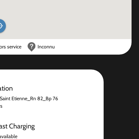
ors service
Inconnu
ation
Saint Etienne_Rn 82_Bp 76
rs
ast Charging
available