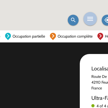
e
Occupation partielle
Occupation complète
H
Localis
Route De 
42110 Feu
France
Ultra-F
4 of 4 