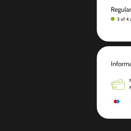
Regula
3 of 4 
Inform