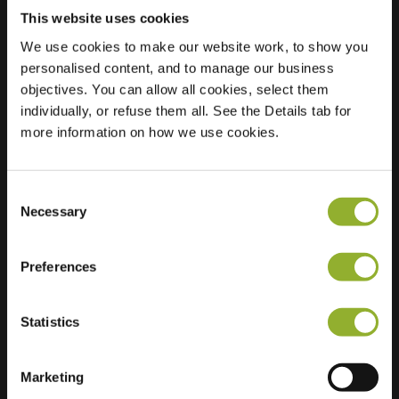
This website uses cookies
We use cookies to make our website work, to show you
Localisation
Schulenburger
personalised content, and to manage our business
Landstr. 105
objectives. You can allow all cookies, select them
30165 Hannover
individually, or refuse them all. See the Details tab for
Allemagne
more information on how we use cookies.
Ultra-Fast
2 of 2 available
Charging
Consent
Necessary
Selection
Preferences
Informations supplémentaires
Statistics
Nous acceptons : American Express,
Marketing
Mastercard, VISA, Chargecard,