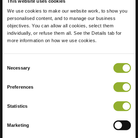
This website uses cookies
We use cookies to make our website work, to show you
personalised content, and to manage our business
Localisation
Stedehof 35
objectives. You can allow all cookies, select them
9408 HH Assen
individually, or refuse them all. See the Details tab for
Pays-Bas
more information on how we use cookies.
Regular Charging
1 of 2 available
Consent
Necessary
Selection
Preferences
Informations supplémentaires
Statistics
Nous acceptons : American Express,
Mastercard, VISA, Chargecard,
Marketing