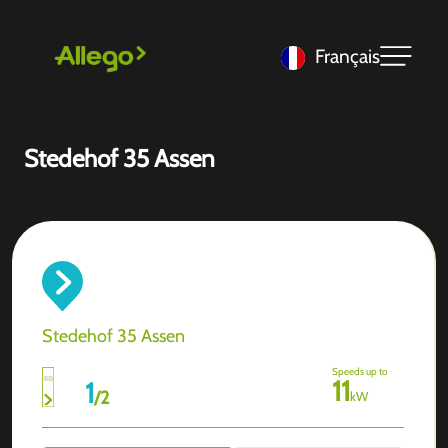
Français
Stedehof 35 Assen
Stedehof 35 Assen
Speeds up to
11
1
/
2
kW