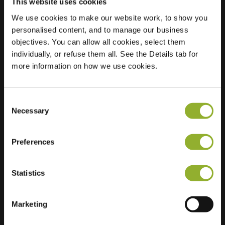
This website uses cookies
We use cookies to make our website work, to show you
personalised content, and to manage our business
Localisation
Van Galenstraat 8
objectives. You can allow all cookies, select them
7511 JL Enschede
individually, or refuse them all. See the Details tab for
Pays-Bas
more information on how we use cookies.
Regular Charging
4 of 4 available
Consent
Necessary
Selection
Preferences
Informations supplémentaires
Statistics
Nous acceptons : American Express,
Mastercard, VISA, Chargecard,
Marketing