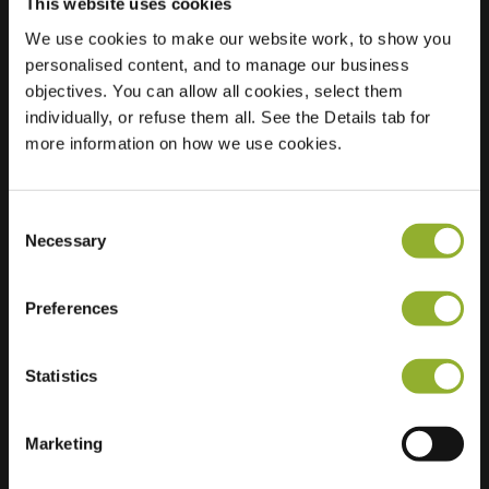
This website uses cookies
We use cookies to make our website work, to show you
personalised content, and to manage our business
Localisation
Wildbaan 73
objectives. You can allow all cookies, select them
4874 KC Etten-Leur
individually, or refuse them all. See the Details tab for
Pays-Bas
more information on how we use cookies.
Regular Charging
2 of 2 available
Consent
Necessary
Selection
Preferences
Informations supplémentaires
Statistics
Nous acceptons : American Express,
Mastercard, VISA, Chargecard,
Marketing