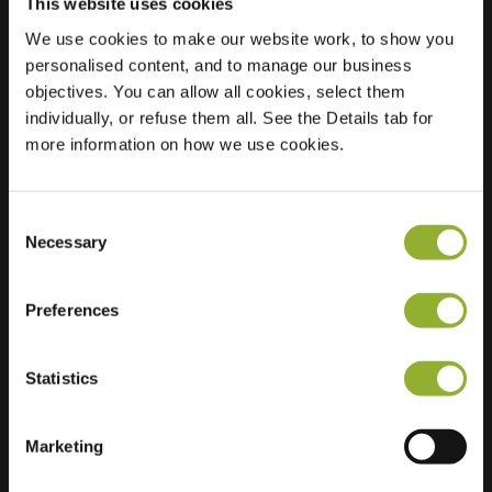
This website uses cookies
We use cookies to make our website work, to show you
personalised content, and to manage our business
Localisation
Zijdevlinder 29A
objectives. You can allow all cookies, select them
3863 HP Nijkerk
individually, or refuse them all. See the Details tab for
Pays-Bas
more information on how we use cookies.
Regular Charging
1 of 2 available
Consent
Necessary
Selection
Preferences
Informations supplémentaires
Statistics
Nous acceptons : American Express,
Mastercard, VISA, Chargecard,
Marketing