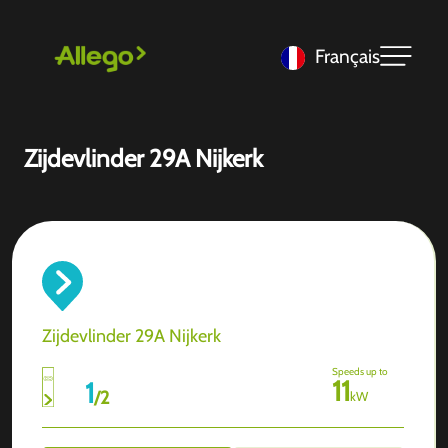
Français
Zijdevlinder 29A Nijkerk
Zijdevlinder 29A Nijkerk
Speeds up to
11
1
/
2
kW