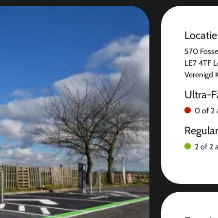
Locatie
570 Fosse
LE7 4TF L
Verenigd K
Ultra-F
0 of 2 
Regula
2 of 2 