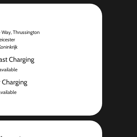
 Way, Thrussington
eicester
oninkrijk
ast Charging
available
r Charging
available