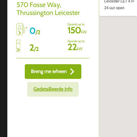
570 Fosse Way,
Thrussington Leicester
Speeds up to
150
0
/
2
kW
Speeds up to
22
2
/
2
kW
Breng me erheen
Gedetailleerde info