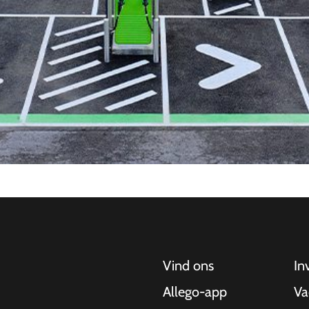
Vind ons
In
Allego-app
Va