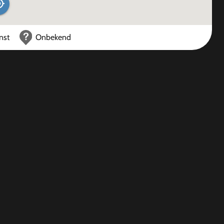
nst
Onbekend