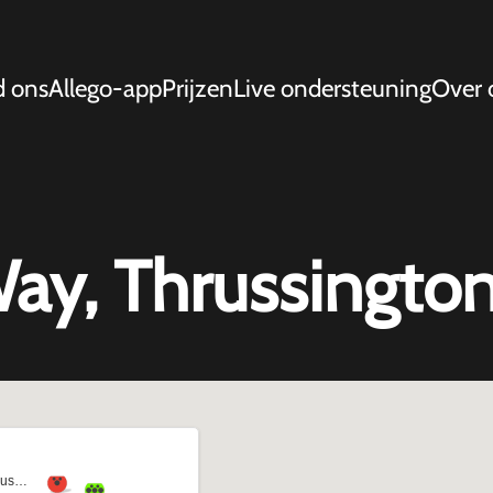
d ons
Allego-app
Prijzen
Live ondersteuning
Over 
ay, Thrussington