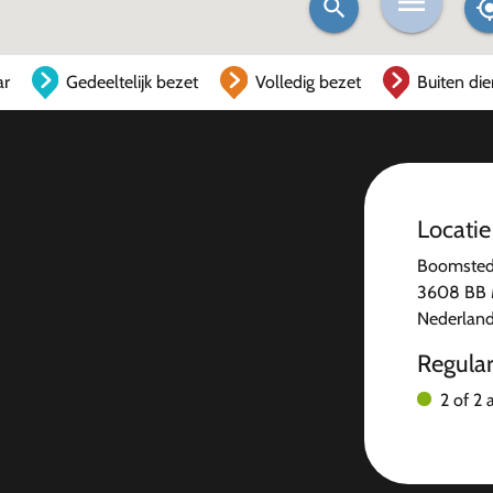
ar
Gedeeltelijk bezet
Volledig bezet
Buiten die
Locatie
Boomsted
3608 BB 
Nederlan
Regula
2 of 2 