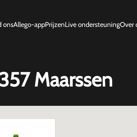
d ons
Allego-app
Prijzen
Live ondersteuning
Over 
357 Maarssen