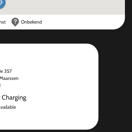
nst
Onbekend
e 357
Maarssen
d
r Charging
available