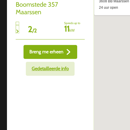
Boomstede 357
Maarssen
Speeds up to
11
2
/
2
kW
Breng me erheen
Gedetailleerde info