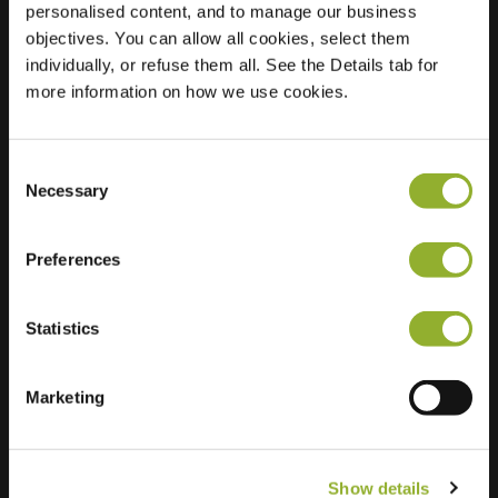
personalised content, and to manage our business
objectives. You can allow all cookies, select them
Locatie
Dorpsplein 11
individually, or refuse them all. See the Details tab for
3660 Oudsbergen
more information on how we use cookies.
België
Regular Charging
0 of 2 available
Consent
Necessary
Selection
Preferences
Statistics
Extra informatie
Wij accepteren: American Express,
Marketing
Mastercard, VISA, Chargecard,
Show details