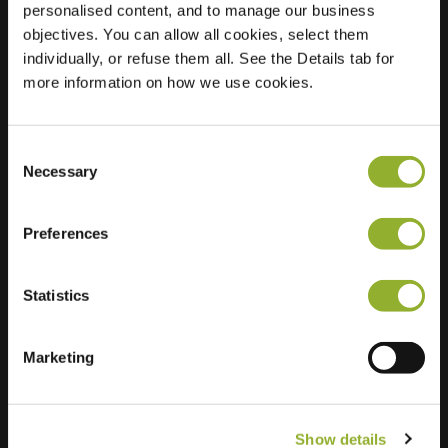
personalised content, and to manage our business
objectives. You can allow all cookies, select them
Locatie
Fonteinkruidstraat 8
individually, or refuse them all. See the Details tab for
1313 JN Almere
more information on how we use cookies.
Nederland
Regular Charging
1 of 2 available
Consent
Necessary
Selection
Preferences
Statistics
Extra informatie
Wij accepteren: American Express,
Marketing
Mastercard, VISA, Chargecard,
Show details