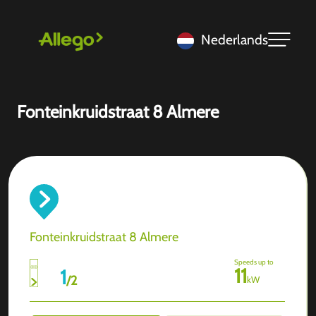
Nederlands
Fonteinkruidstraat 8 Almere
Fonteinkruidstraat 8 Almere
Speeds up to
11
1
/
2
kW