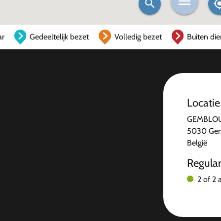
ar
Gedeeltelijk bezet
Volledig bezet
Buiten die
Locatie
GEMBLOUX
5030 Ge
België
Regula
2 of 2 