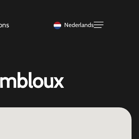
ons
Nederlands
embloux