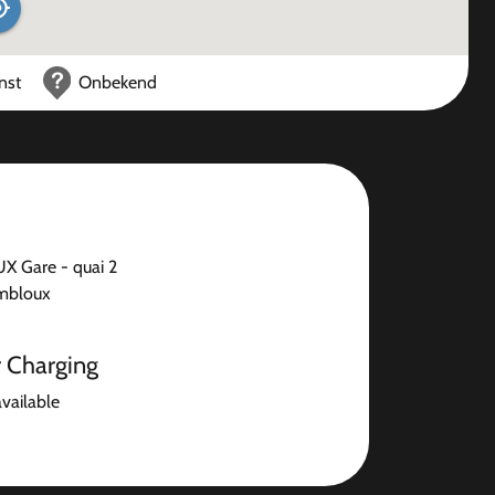
nst
Onbekend
 Gare - quai 2
mbloux
r Charging
available