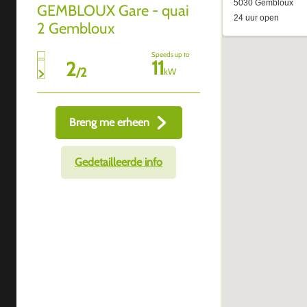
GEMBLOUX Gare - quai
2 Gembloux
Speeds up to
11
2
/
2
kW
Breng me erheen
Gedetailleerde info