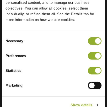
personalised content, and to manage our business
objectives. You can allow all cookies, select them
Locatie
groendreef 55
individually, or refuse them all. See the Details tab for
9000 gent
more information on how we use cookies.
België
Regular Charging
0 of 2 available
Consent
Necessary
Selection
Preferences
Statistics
Extra informatie
Wij accepteren: American Express,
Marketing
Mastercard, VISA, Chargecard,
Show details