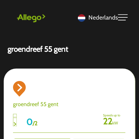
Nederlands
groendreef 55 gent
groendreef 55 gent
Speeds up to
22
0
/
2
kW