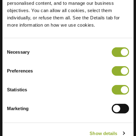
personalised content, and to manage our business
objectives. You can allow all cookies, select them
Locatie
Groenlaan 20
individually, or refuse them all. See the Details tab for
9255 Buggenhout
more information on how we use cookies.
België
Regular Charging
2 of 2 available
Consent
Necessary
Selection
Preferences
Statistics
Extra informatie
Wij accepteren: American Express,
Marketing
Mastercard, VISA, Chargecard,
Show details