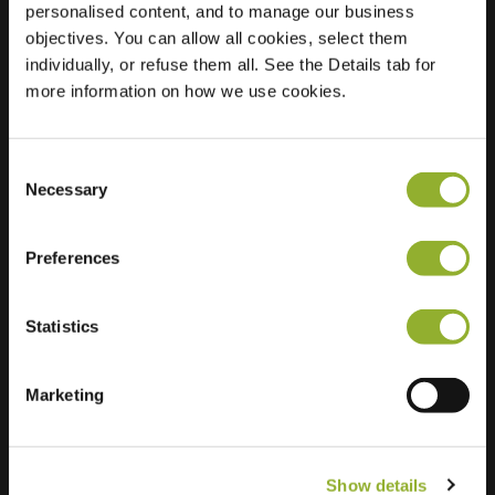
personalised content, and to manage our business
objectives. You can allow all cookies, select them
Locatie
Heemskerklaan 125
individually, or refuse them all. See the Details tab for
8072 AC Nunspeet
more information on how we use cookies.
Nederland
Regular Charging
0 of 2 available
Consent
Necessary
Selection
Preferences
Statistics
Extra informatie
Wij accepteren: American Express,
Marketing
Mastercard, VISA, Chargecard,
Show details