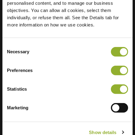
personalised content, and to manage our business
objectives. You can allow all cookies, select them
Locatie
Kattevennen 12
individually, or refuse them all. See the Details tab for
3600 Genk
more information on how we use cookies.
België
Regular Charging
2 of 2 available
Consent
Necessary
Selection
Preferences
Statistics
Extra informatie
Wij accepteren: American Express,
Marketing
Mastercard, VISA, Chargecard,
Show details