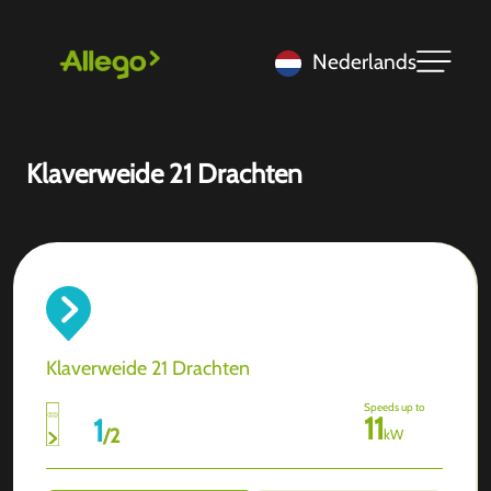
Nederlands
Klaverweide 21 Drachten
Klaverweide 21 Drachten
Speeds up to
11
1
/
2
kW