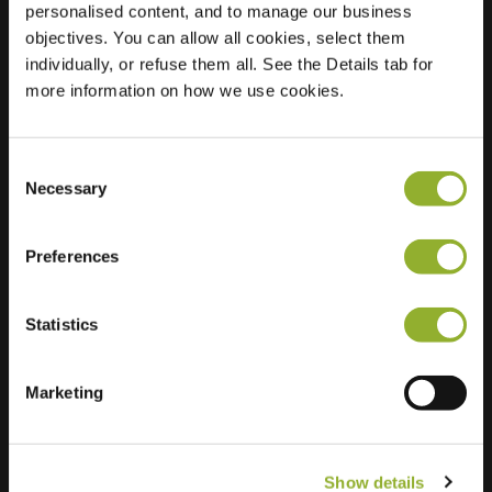
personalised content, and to manage our business
objectives. You can allow all cookies, select them
Locatie
Klaverweide 21
individually, or refuse them all. See the Details tab for
9203 GB Drachten
more information on how we use cookies.
Nederland
Regular Charging
1 of 2 available
Consent
Necessary
Selection
Preferences
Statistics
Extra informatie
Wij accepteren: American Express,
Marketing
Mastercard, VISA, Chargecard,
Show details