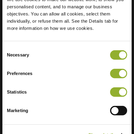
personalised content, and to manage our business
Locatie
Klokkengieterlaan
objectives. You can allow all cookies, select them
134
individually, or refuse them all. See the Details tab for
8043 BV Zwolle
more information on how we use cookies.
Nederland
Regular Charging
1 of 2 available
Consent
Necessary
Selection
Preferences
Statistics
Extra informatie
Marketing
Wij accepteren: American Express,
Mastercard, VISA, Chargecard,