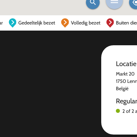
ar
Gedeeltelijk bezet
Volledig bezet
Buiten die
Locatie
Markt 20
1750 Lenn
België
Regula
2 of 2 