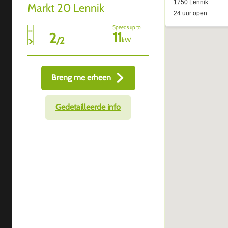
Markt 20 Lennik
Speeds up to
11
2
/
2
kW
Breng me erheen
Gedetailleerde info