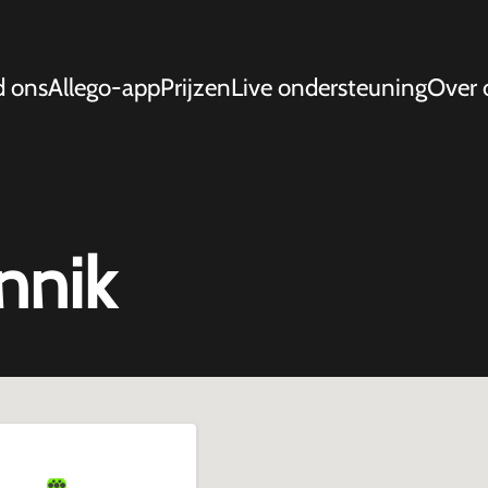
d ons
Allego-app
Prijzen
Live ondersteuning
Over 
nnik