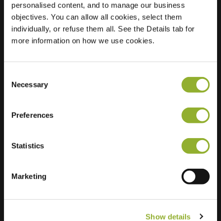
personalised content, and to manage our business
objectives. You can allow all cookies, select them
Locatie
Meppelerweg 206
individually, or refuse them all. See the Details tab for
8344 XX Onna
more information on how we use cookies.
Nederland
Regular Charging
2 of 2 available
Consent
Necessary
Selection
Preferences
Statistics
Extra informatie
Wij accepteren: American Express,
Marketing
Mastercard, VISA, Chargecard,
Show details