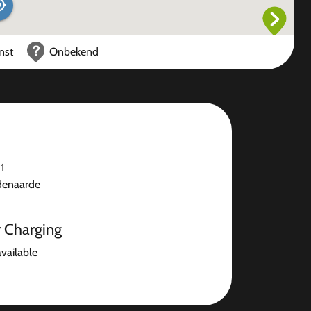
nst
Onbekend
1
enaarde
r Charging
available