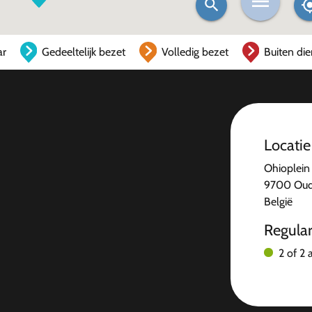
ar
Gedeeltelijk bezet
Volledig bezet
Buiten die
Locatie
Ohioplein 
9700 Oud
België
Regula
2 of 2 