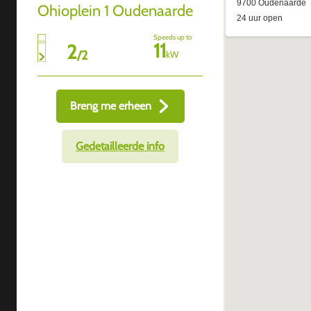
Ohioplein 1 Oudenaarde
Speeds up to
11
2
/
2
kW
Breng me erheen
Gedetailleerde info