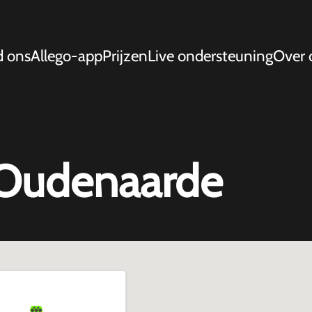
d ons
Allego-app
Prijzen
Live ondersteuning
Over 
 Oudenaarde