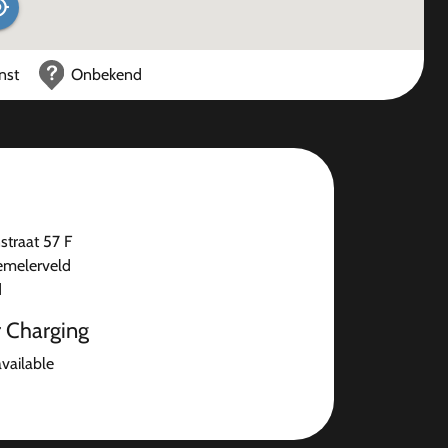
nst
Onbekend
straat 57 F
emelerveld
d
r Charging
available