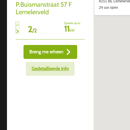
P.Buismanstraat 57 F
Lemelerveld
Speeds up to
11
2
/
2
kW
Breng me erheen
Gedetailleerde info