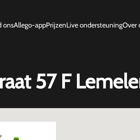
d ons
Allego-app
Prijzen
Live ondersteuning
Over 
raat 57 F Lemele