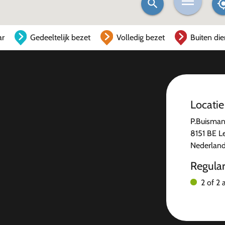
ar
Gedeeltelijk bezet
Volledig bezet
Buiten die
Locatie
P.Buisman
8151 BE L
Nederlan
Regula
2 of 2 