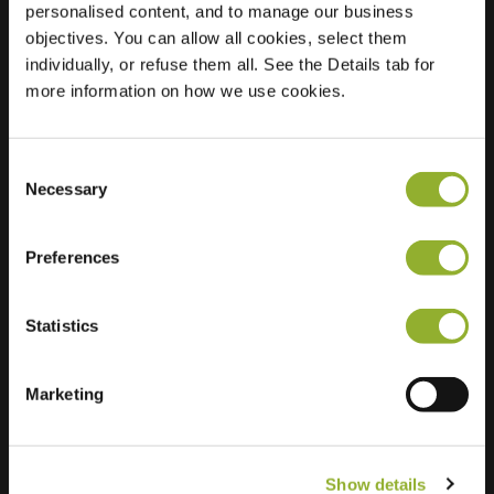
personalised content, and to manage our business
objectives. You can allow all cookies, select them
Locatie
Parklaan 1-B
individually, or refuse them all. See the Details tab for
2771 GB Boskoop
more information on how we use cookies.
Nederland
Regular Charging
2 of 2 available
Consent
Necessary
Selection
Preferences
Statistics
Extra informatie
Wij accepteren: American Express,
Marketing
Mastercard, VISA, Chargecard,
Show details