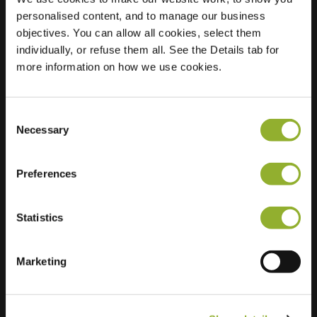
personalised content, and to manage our business
Locatie
Renaat de
objectives. You can allow all cookies, select them
Rudderlaan 13
individually, or refuse them all. See the Details tab for
8500 Kortrijk
more information on how we use cookies.
België
Regular Charging
2 of 2 available
Consent
Necessary
Selection
Preferences
Statistics
Extra informatie
Marketing
Wij accepteren: American Express,
Mastercard, VISA, Chargecard,