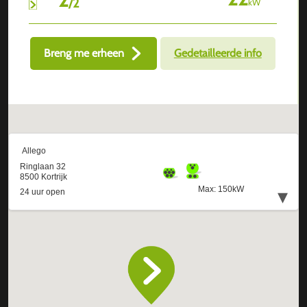
/
2
kW
Breng me erheen
Gedetailleerde info