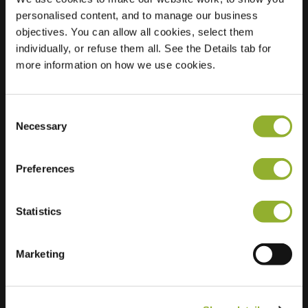
personalised content, and to manage our business
Locatie
Rosendaalseweg
objectives. You can allow all cookies, select them
491-489
individually, or refuse them all. See the Details tab for
6824 KT Arnhem
more information on how we use cookies.
Nederland
Regular Charging
2 of 2 available
Consent
Necessary
Selection
Preferences
Statistics
Extra informatie
Marketing
Wij accepteren: American Express,
Mastercard, VISA, Chargecard,