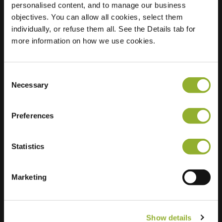
personalised content, and to manage our business
objectives. You can allow all cookies, select them
Locatie
Waterleestweg 12
individually, or refuse them all. See the Details tab for
1980 Zemst
more information on how we use cookies.
België
Regular Charging
2 of 2 available
Consent
Necessary
Selection
Preferences
Statistics
Extra informatie
Wij accepteren: American Express,
Marketing
Mastercard, VISA, Chargecard,
Show details