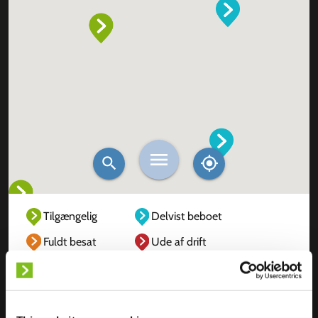
Tilgængelig
Delvist beboet
Fuldt besat
Ude af drift
Ukendt