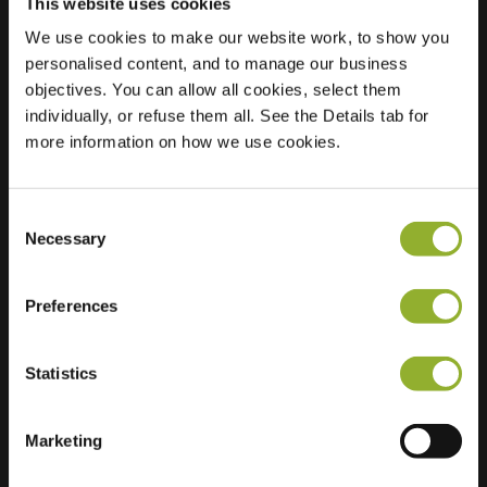
This website uses cookies
We use cookies to make our website work, to show you
personalised content, and to manage our business
Beliggenhed
Begijnenweide 3
objectives. You can allow all cookies, select them
2800 Mechelen
individually, or refuse them all. See the Details tab for
Belgien
more information on how we use cookies.
Regular Charging
3 of 4 available
Consent
Necessary
Selection
Preferences
Ekstra information
Statistics
Vi accepterer: American Express,
Mastercard, VISA, Chargecard,
Marketing