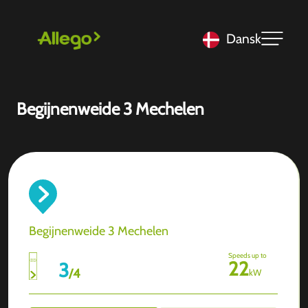
Dansk
Begijnenweide 3 Mechelen
Begijnenweide 3 Mechelen
Speeds up to
22
3
/
4
kW