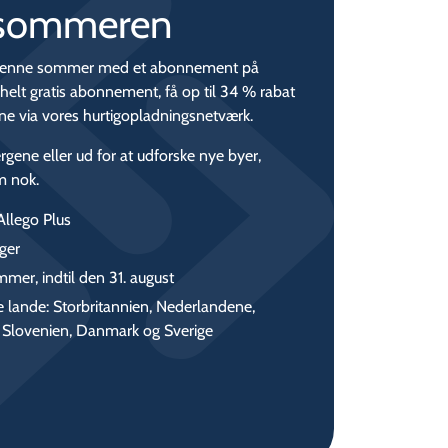
il sommeren
ur denne sommer med et abonnement på
elt gratis abonnement, få op til 34 % rabat
ene via vores hurtigopladningsnetværk.
ergene eller ud for at udforske nye byer,
øm nok.
Allego Plus
ger
mer, indtil den 31. august
lande: Storbritannien, Nederlandene,
g, Slovenien, Danmark og Sverige