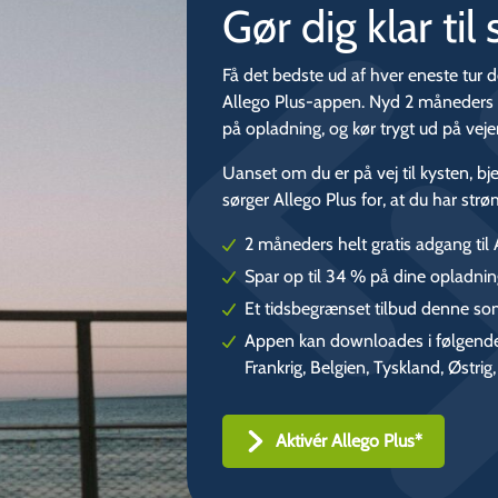
Gør dig klar t
Få det bedste ud af hver eneste t
Allego Plus-appen. Nyd 2 måneders h
på opladning, og kør trygt ud på vej
Uanset om du er på vej til kysten, bj
sørger Allego Plus for, at du har str
2 måneders helt gratis adgang til 
Spar op til 34 % på dine opladnin
Et tidsbegrænset tilbud denne som
Appen kan downloades i følgende 
Frankrig, Belgien, Tyskland, Østri
Aktivér Allego Plus*