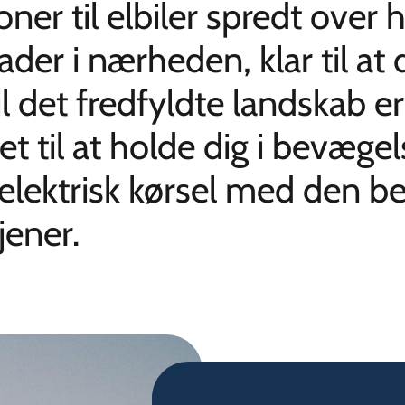
ner til elbiler spredt over h
ader i nærheden, klar til at d
il det fredfyldte landskab 
t til at holde dig i bevæge
 elektrisk kørsel med den 
jener.