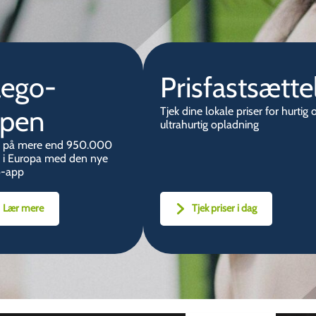
lego-
Prisfastsætte
ppen
Tjek dine lokale priser for hurtig 
ultrahurtig opladning
 på mere end 950.000
r i Europa med den nye
o-app
Lær mere
Tjek priser i dag