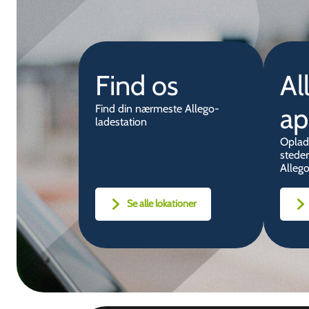
Find os
Al
a
Find din nærmeste Allego-
ladestation
Oplad
stede
Alleg
Se alle lokationer