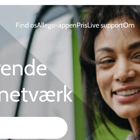
Find os
Allego-appen
Pris
Live support
Om
rende
netværk