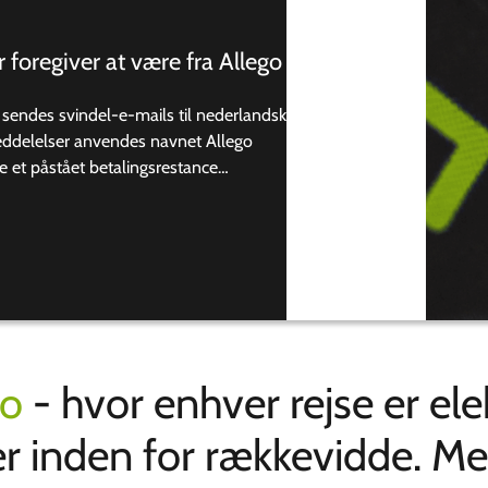
 foregiver at være fra Allego
 sendes svindel-e-mails til nederlandske
meddelelser anvendes navnet Allego
e et påstået betalingsrestance…
go
- hvor enhver rejse er elek
er inden for rækkevidde. Me