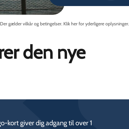
Der gælder vilkår og betingelser. Klik her for yderligere oplysninger.
rer den nye
o-kort giver dig adgang til over 1