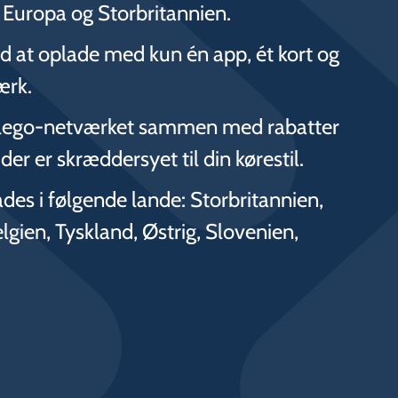
e Europa og Storbritannien.
d at oplade med kun én app, ét kort og
ærk.
Allego-netværket sammen med rabatter
r er skræddersyet til din kørestil.
es i følgende lande: Storbritannien,
lgien, Tyskland, Østrig, Slovenien,