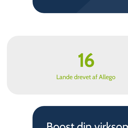
16
Lande drevet af Allego
Boost din virks