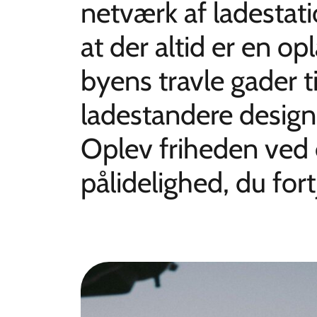
netværk af ladestatio
at der altid er en opl
byens travle gader t
ladestandere designe
Oplev friheden ved
pålidelighed, du fort