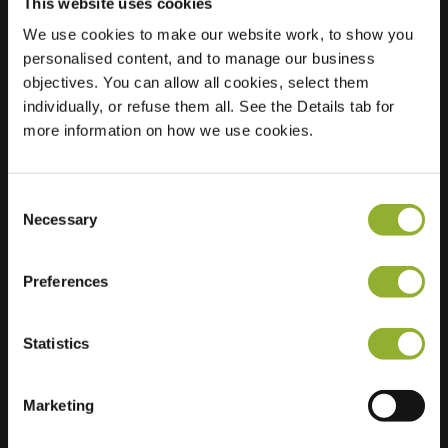
This website uses cookies
We use cookies to make our website work, to show you
personalised content, and to manage our business
Beliggenhed
Blokkenweg 22
objectives. You can allow all cookies, select them
6717 AC Ede
individually, or refuse them all. See the Details tab for
Holland
more information on how we use cookies.
Regular Charging
2 of 4 available
Consent
Necessary
Selection
Preferences
Ekstra information
Statistics
Vi accepterer: American Express,
Mastercard, VISA, Chargecard,
Marketing