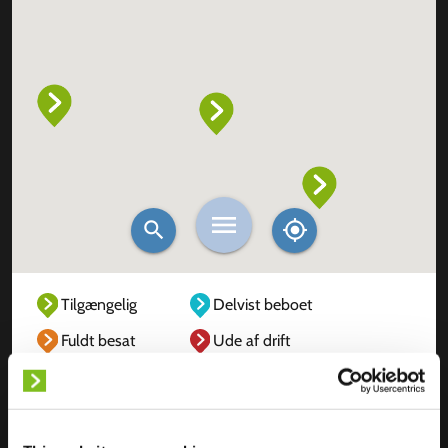
Tilgængelig
Delvist beboet
Fuldt besat
Ude af drift
Ukendt