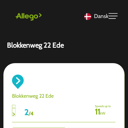
Dansk
Blokkenweg 22 Ede
Blokkenweg 22 Ede
Speeds up to
11
2
/
4
kW