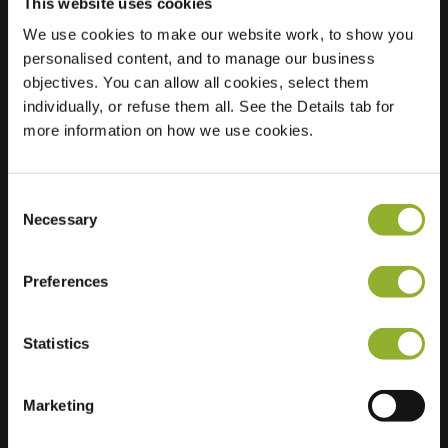
This website uses cookies
We use cookies to make our website work, to show you
personalised content, and to manage our business
Beliggenhed
Boslaan 5
objectives. You can allow all cookies, select them
7951 CB Staphorst
individually, or refuse them all. See the Details tab for
Holland
more information on how we use cookies.
Regular Charging
2 of 2 available
Consent
Necessary
Selection
Preferences
Ekstra information
Statistics
Vi accepterer: American Express,
Mastercard, VISA, Chargecard,
Marketing