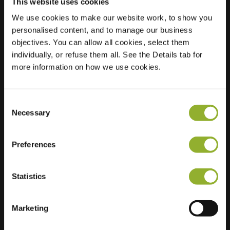
This website uses cookies
We use cookies to make our website work, to show you
personalised content, and to manage our business
Beliggenhed
Brunellaan 68
objectives. You can allow all cookies, select them
4143 EG Leerdam
individually, or refuse them all. See the Details tab for
Holland
more information on how we use cookies.
Regular Charging
0 of 2 available
Consent
Necessary
Selection
Preferences
Ekstra information
Statistics
Vi accepterer: American Express,
Mastercard, VISA, Chargecard,
Marketing