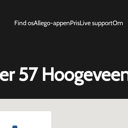
Find os
Allego-appen
Pris
Live support
Om
der 57 Hoogevee