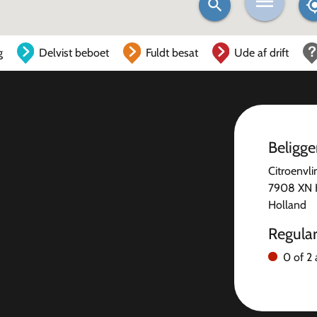
g
Delvist beboet
Fuldt besat
Ude af drift
Beligg
Citroenvli
7908 XN 
Holland
Regula
0 of 2 