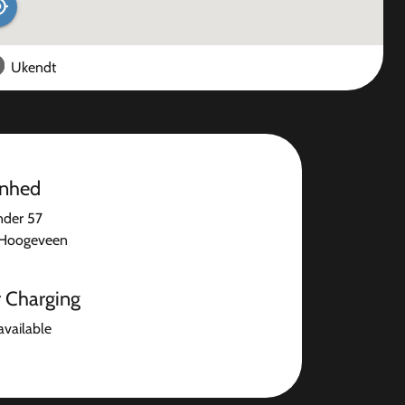
Ukendt
enhed
nder 57
Hoogeveen
r Charging
available