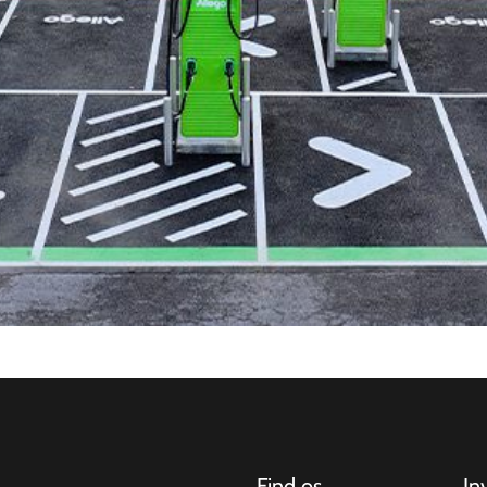
Find os
In