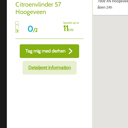
Citroenvlinder 57
Hoogeveen
Speeds up to
11
0
/
2
kW
Tag mig med derhen
Detaljeret information