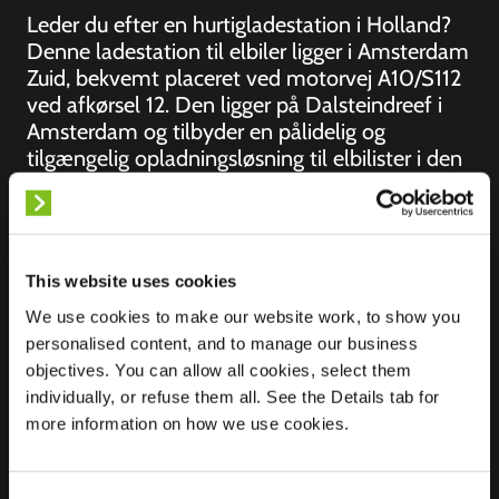
Leder du efter en hurtigladestation i Holland?
Denne ladestation til elbiler ligger i Amsterdam
Zuid, bekvemt placeret ved motorvej A10/S112
ved afkørsel 12. Den ligger på Dalsteindreef i
Amsterdam og tilbyder en pålidelig og
tilgængelig opladningsløsning til elbilister i den
sydlige del af byen og de omkringliggende
områder.
This website uses cookies
We use cookies to make our website work, to show you
Beliggenhed
personalised content, and to manage our business
Dalsteindreef 328
objectives. You can allow all cookies, select them
1102 WZ
individually, or refuse them all. See the Details tab for
Amsterdam
more information on how we use cookies.
Holland
Ultra-Fast
5 of 6 available
Charging