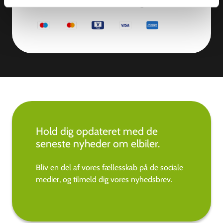
Mastercard, VISA, Chargecard,
Hold dig opdateret med de
seneste nyheder om elbiler.
Bliv en del af vores fællesskab på de sociale
medier, og tilmeld dig vores nyhedsbrev.