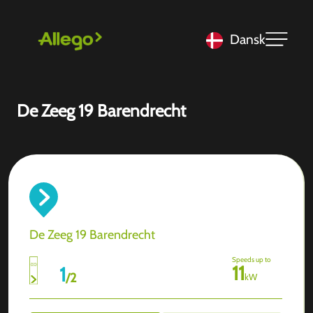
Dansk
De Zeeg 19 Barendrecht
De Zeeg 19 Barendrecht
Speeds up to
11
1
/
2
kW