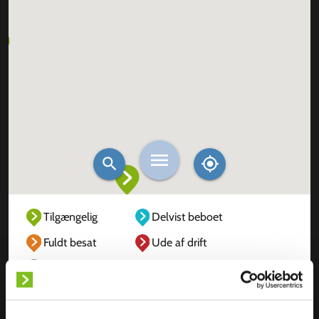
Tilgængelig
Delvist beboet
Fuldt besat
Ude af drift
Ukendt