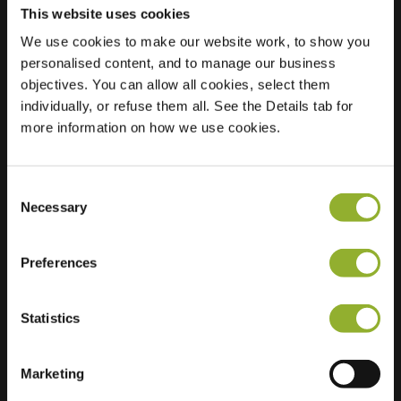
This website uses cookies
We use cookies to make our website work, to show you
Beliggenhed
De Zeeg 19
personalised content, and to manage our business
2991 EH
objectives. You can allow all cookies, select them
Barendrecht
individually, or refuse them all. See the Details tab for
Holland
more information on how we use cookies.
Regular Charging
1 of 2 available
Consent
Necessary
Selection
Preferences
Ekstra information
Statistics
Vi accepterer: American Express,
Marketing
Mastercard, VISA, Chargecard,