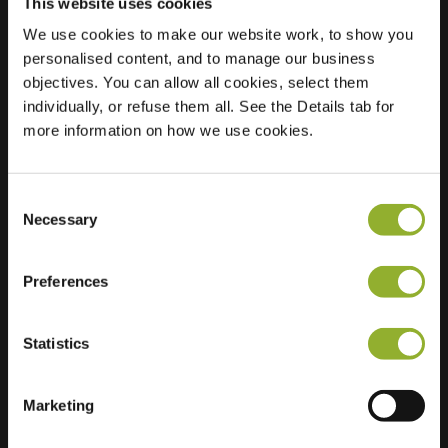
This website uses cookies
We use cookies to make our website work, to show you
personalised content, and to manage our business
Beliggenhed
Dorpsplein 11
objectives. You can allow all cookies, select them
3660 Oudsbergen
individually, or refuse them all. See the Details tab for
Belgien
more information on how we use cookies.
Regular Charging
0 of 2 available
Consent
Necessary
Selection
Preferences
Ekstra information
Statistics
Vi accepterer: American Express,
Mastercard, VISA, Chargecard,
Marketing