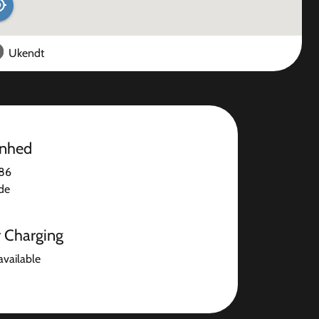
Ukendt
enhed
 86
de
r Charging
available