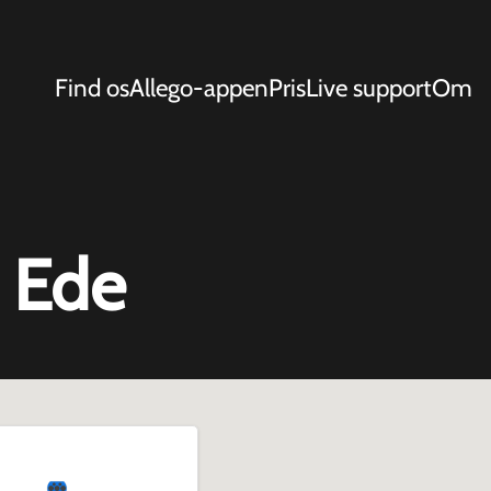
Find os
Allego-appen
Pris
Live support
Om
 Ede