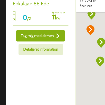
Enkalaan 86 Ede
Speeds up to
11
0
/
2
kW
Tag mig med derhen
Detaljeret information