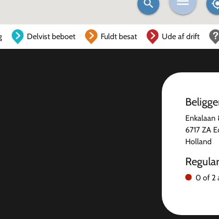
g
Delvist beboet
Fuldt besat
Ude af drift
Beligg
Enkalaan
6717 ZA E
Holland
Regula
0 of 2 