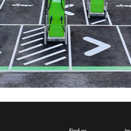
Find os
In