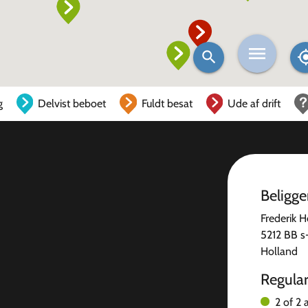
g
Delvist beboet
Fuldt besat
Ude af drift
Beligg
Frederik H
5212 BB s
Holland
Regula
2 of 2 