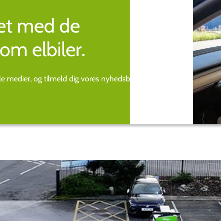
ret med de
om elbiler.
ale medier, og tilmeld dig vores nyhedsbrev.