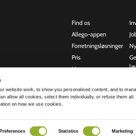
Find os
In
Allego-appen
Jo
Forretningsløsninger
Ny
Pris
Ge
læ
Live support
op
NMBS
s
ler, motorcykler,
Kv
r website work, to show you personalised content, and to man
g byer. Vores end-
Leverandører
n allow all cookies, select them individually, or refuse them all.
O
r virksomheder og
mation on how we use cookies.
r brug for, mens
St
s partner.
 beskyttelse af personlige oplysninger
Alle rettigheder forbeholdes © 2026 - 
Preferences
Statistics
Marketing
B.V.