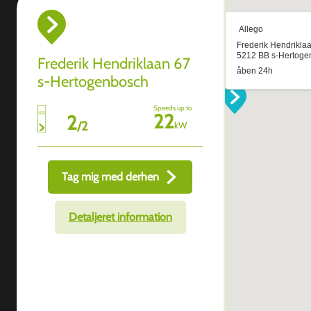
Frederik Hendriklaan 67
s-Hertogenbosch
Speeds up to
22
2
/
2
kW
Tag mig med derhen
Detaljeret information