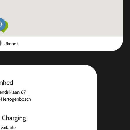
Ukendt
enhed
endriklaan 67
-Hertogenbosch
r Charging
available