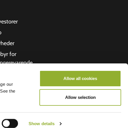
vestorer
b
heder
byr for
ngerevarende
hold
Allow all cookies
ittering
age our
 See the
m os
Allow selection
roometiket
Allego
Show details