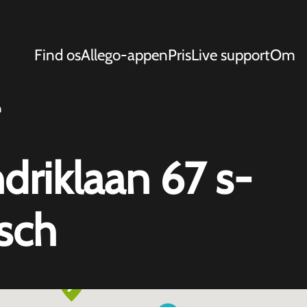
Find os
Allego-appen
Pris
Live support
Om
h
driklaan 67 s-
sch