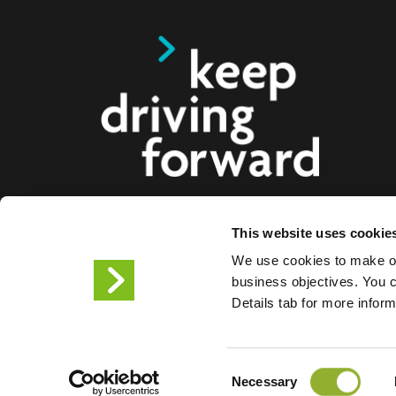
This website uses cookie
Vi tilbyder intelligente opladningsløsninger til elbi
We use cookies to make ou
busser og lastbiler til forbrugere, virksomheder o
business objectives. You ca
to-end-opladningsløsninger gør det nemmere fo
Details tab for more infor
byer at levere den infrastruktur, som elbilister ha
vores produkters skalerbarhed gør os til fremtiden
Consent
Vilkår for brug
Erklæring om
Necessary
Selection
Ansvarsfraskrivelse
Cookies