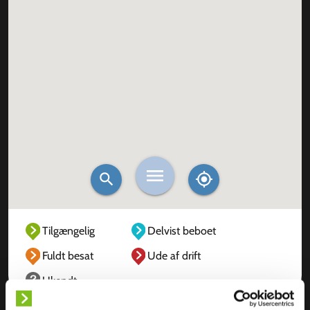
Tilgængelig
Delvist beboet
Fuldt besat
Ude af drift
Ukendt