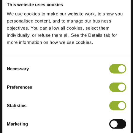
This website uses cookies
We use cookies to make our website work, to show you
Beliggenhed
Händelstraat 68
personalised content, and to manage our business
5216 DA s-
objectives. You can allow all cookies, select them
Hertogenbosch
individually, or refuse them all. See the Details tab for
Holland
more information on how we use cookies.
Regular Charging
2 of 2 available
Consent
Necessary
Selection
Preferences
Ekstra information
Statistics
Vi accepterer: American Express,
Marketing
Mastercard, VISA, Chargecard,