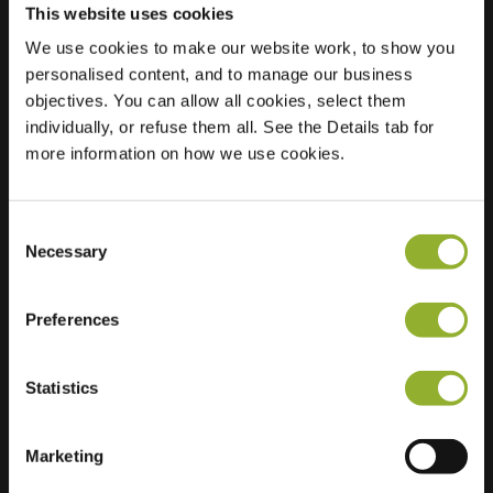
This website uses cookies
We use cookies to make our website work, to show you
personalised content, and to manage our business
Beliggenhed
jack Cornwell street
objectives. You can allow all cookies, select them
(Dersingham
individually, or refuse them all. See the Details tab for
Avenue)
more information on how we use cookies.
E12 5QH London
United Kingdom
Consent
Necessary
Selection
Preferences
Ekstra information
Statistics
Vi accepterer: American Express,
Marketing
Mastercard, VISA, Chargecard,