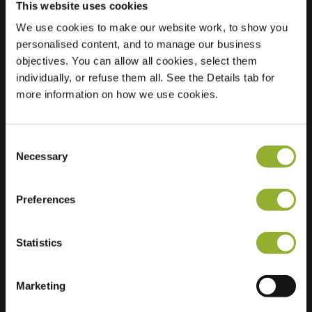
This website uses cookies
We use cookies to make our website work, to show you
personalised content, and to manage our business
Beliggenhed
Klepperstraße 16
objectives. You can allow all cookies, select them
83026 Rosenheim
individually, or refuse them all. See the Details tab for
Tyskland
more information on how we use cookies.
Ultra-Fast
2 of 2 available
Charging
Consent
Necessary
Selection
Preferences
Ekstra information
Statistics
Vi accepterer: American Express,
Marketing
Mastercard, VISA, Chargecard,