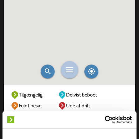
Tilgængelig
Delvist beboet
Fuldt besat
Ude af drift
Ukendt