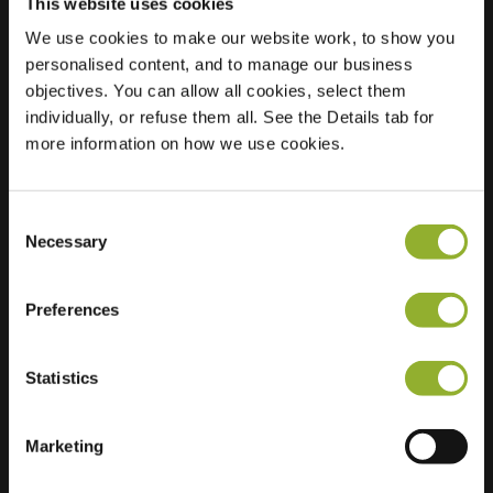
This website uses cookies
We use cookies to make our website work, to show you
personalised content, and to manage our business
Beliggenhed
Kraaijenberg 7601
objectives. You can allow all cookies, select them
6601 RW Wijchen
individually, or refuse them all. See the Details tab for
Holland
more information on how we use cookies.
Regular Charging
2 of 2 available
Consent
Necessary
Selection
Preferences
Ekstra information
Statistics
Vi accepterer: American Express,
Mastercard, VISA, Chargecard,
Marketing