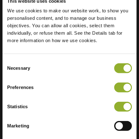
This website uses cookies
We use cookies to make our website work, to show you
personalised content, and to manage our business
Beliggenhed
Lepelaarshof 2
objectives. You can allow all cookies, select them
3862 KV Nijkerk
individually, or refuse them all. See the Details tab for
Holland
more information on how we use cookies.
Regular Charging
1 of 2 available
Consent
Necessary
Selection
Preferences
Ekstra information
Statistics
Vi accepterer: American Express,
Mastercard, VISA, Chargecard,
Marketing