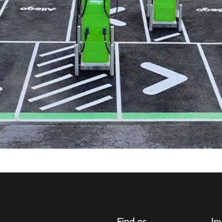
Find os
In