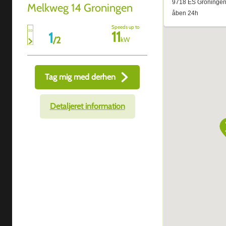
Melkweg 14 Groningen
Speeds up to
11
1
/
2
kW
Tag mig med derhen
Detaljeret information