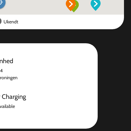
Ukendt
enhed
14
roningen
r Charging
available