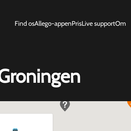
Find os
Allego-appen
Pris
Live support
Om
 Groningen