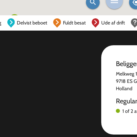
g
Delvist beboet
Fuldt besat
Ude af drift
Beligg
Melkweg 
9718 ES G
Holland
Regula
1 of 2 