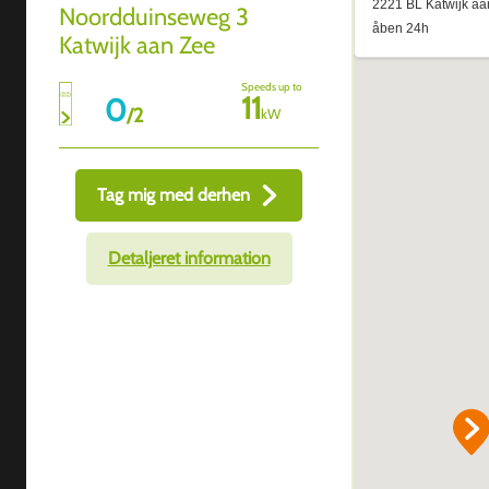
Noordduinseweg 3
Katwijk aan Zee
Speeds up to
11
0
/
2
kW
Tag mig med derhen
Detaljeret information