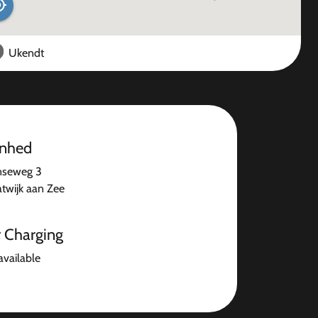
Ukendt
enhed
nseweg 3
atwijk aan Zee
r Charging
available