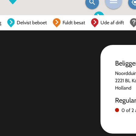
g
Delvist beboet
Fuldt besat
Ude af drift
Beligg
Noorddui
2221 BL K
Holland
Regula
0 of 2 