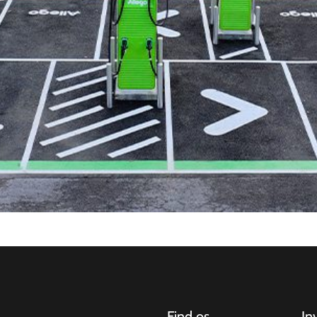
Find os
In