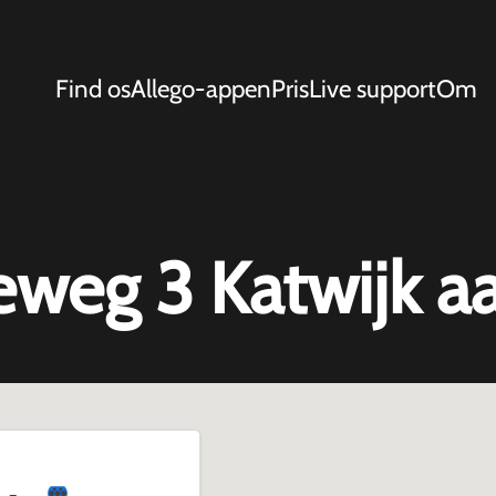
Find os
Allego-appen
Pris
Live support
Om
weg 3 Katwijk a