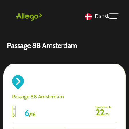
Dansk
Passage 88 Amsterdam
Passage 88 Amsterdam
Speeds up to
22
6
/
16
kW