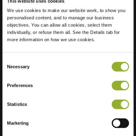
This website uses cookies
We use cookies to make our website work, to show you
personalised content, and to manage our business
Beliggenhed
Passage 88
objectives. You can allow all cookies, select them
1101 AX Amsterdam
individually, or refuse them all. See the Details tab for
Holland
more information on how we use cookies.
Regular Charging
6 of 16 available
Consent
Necessary
Selection
Preferences
Ekstra information
Statistics
Vi accepterer: American Express,
Mastercard, VISA, Chargecard,
Marketing