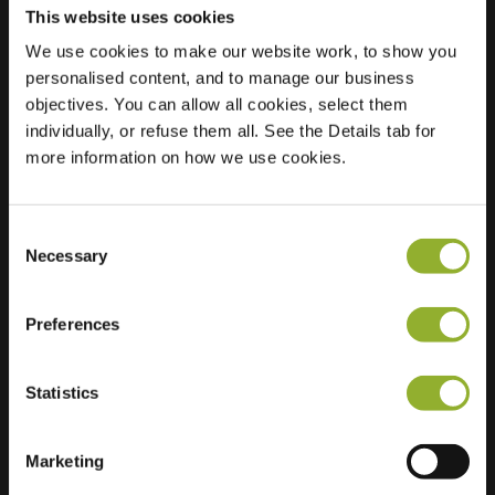
This website uses cookies
We use cookies to make our website work, to show you
Beliggenhed
Pieter van der
personalised content, and to manage our business
Aastraat 2
objectives. You can allow all cookies, select them
2332 PT Leiden
individually, or refuse them all. See the Details tab for
Holland
more information on how we use cookies.
Regular Charging
2 of 2 available
Consent
Necessary
Selection
Preferences
Ekstra information
Statistics
Vi accepterer: American Express,
Marketing
Mastercard, VISA, Chargecard,