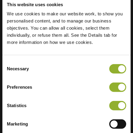
This website uses cookies
We use cookies to make our website work, to show you
Beliggenhed
President
personalised content, and to manage our business
Kennedylaan 365
objectives. You can allow all cookies, select them
6883 AM Rheden
individually, or refuse them all. See the Details tab for
Holland
more information on how we use cookies.
Regular Charging
0 of 2 available
Consent
Necessary
Selection
Preferences
Ekstra information
Statistics
Vi accepterer: American Express,
Marketing
Mastercard, VISA, Chargecard,